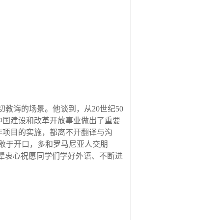
切教诲的场景。他谈到，从
20世纪50
中国建设和改革开放事业做出了重要
作项目的实施，都离不开翻译与沟
敢于开口，多和罗马尼亚人交朋
前辈衷心祝愿同学们学好外语、不断进