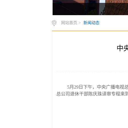
网站首页
>
新闻动态
中
5
月
29
日
下午，中央广播电视
总公司退休干部陈庆珠译审专程来